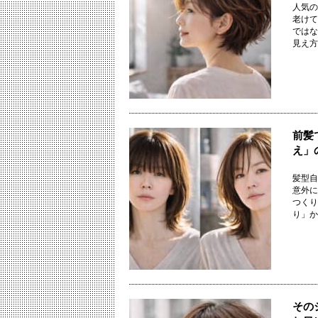
人気の
老けて
ではな
見え方は
前髪
え」
髪型自
意外に
つくり
り」か「
その