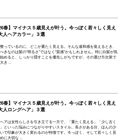
026春】マイナス５歳見えが叶う。今っぽく若々しく見え
大人ヘアカラー」３選
整っているのに、どこか重たく見える。そんな違和感を覚えるとき、
べきなのは髪の“明るさ”ではなく“質感”かもしれません。特に白髪が気
始めると、しっかり隠すことを優先しがちですが、その選び方次第で
き ...
026春】マイナス５歳見えが叶う。今っぽく若々しく見え
大人ロングヘア」３選
ヘアは女性らしさを引き立てる一方で、「重たく見える」「少し古く
」といった悩みにつながりやすいスタイル。長さがある分、ほんの少
いで印象が大きく変わるのが特徴です。今っぽく、そして若々しく見
に大切な ...