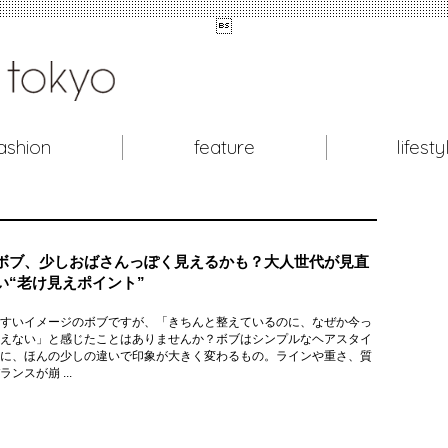

ashion
feature
lifesty
ボブ、少しおばさんっぽく見えるかも？大人世代が見直
い“老け見えポイント”
すいイメージのボブですが、「きちんと整えているのに、なぜか今っ
えない」と感じたことはありませんか？ボブはシンプルなヘアスタイ
に、ほんの少しの違いで印象が大きく変わるもの。ラインや重さ、質
ンスが崩 ...