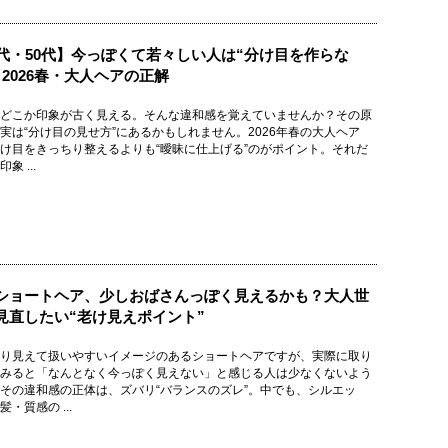
0代・50代】今っぽくて若々しい人は“分け目を作らな
。2026春・大人ヘアの正解
どこか印象が古く見える。そんな違和感を覚えていませんか？その原
実は“分け目の見せ方”にあるかもしれません。2026年春の大人ヘア
け目をきっちり整えるよりも“曖昧に仕上げる”のがポイント。それだ
象 ...
ショートヘア、少しおばさんっぽく見えるかも？大人世
見直したい“老け見えポイント”
り見えて扱いやすいイメージのあるショートヘアですが、実際に取り
みると「なんとなく今っぽく見えない」と感じる人は少なくないよう
その違和感の正体は、ズバリ“バランスのズレ”。中でも、シルエッ
・質感の ...