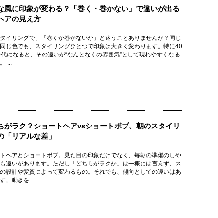
な風に印象が変わる？「巻く・巻かない」で違いが出る
ヘアの見え方
タイリングで、「巻くか巻かないか」と迷うことありませんか？同じ
同じ色でも、スタイリングひとつで印象は大きく変わります。特に40
0代になると、その違いが“なんとなくの雰囲気”として現れやすくなる
 ...
ちがラク？ショートヘアvsショートボブ、朝のスタイリ
の「リアルな差」
トヘアとショートボブ。見た目の印象だけでなく、毎朝の準備のしや
も違いがあります。ただし「どちらがラクか」は一概には言えず、ス
の設計や髪質によって変わるもの。それでも、傾向としての違いはあ
。動きを ...