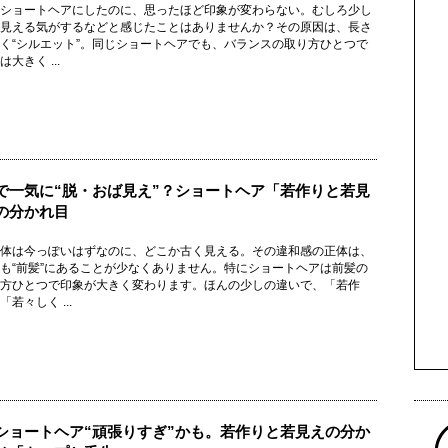
ショートヘアにしたのに、思ったほど印象が変わらない。むしろ少し
見える気がするなどと感じたことはありませんか？その原因は、長さ
く“シルエット”。同じショートヘアでも、バランスの取り方ひとつで
大きく ...
で一気に“脱・おば見え”？ショートヘア「若作りと若見
の分かれ目
体は今っぽいはずなのに、どこか古く見える。その違和感の正体は、
も“前髪”にあることが少なくありません。特にショートヘアは前髪の
方ひとつで印象が大きく変わります。ほんの少しの違いで、「若作
若々しく ...
ショートヘア“頑張りすぎ”かも。若作りと若見えの分か