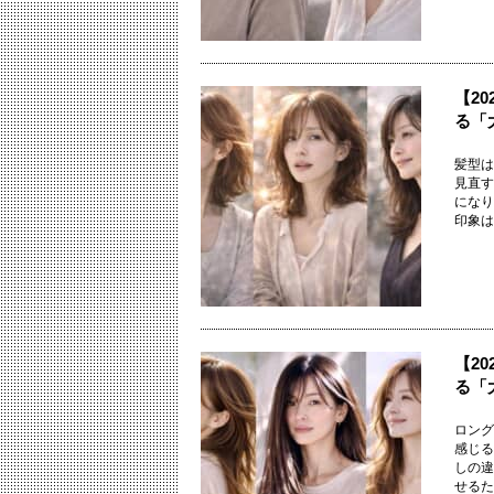
【2
る「
髪型は
見直す
になり
印象は大
【2
る「
ロング
感じる
しの違
せるため