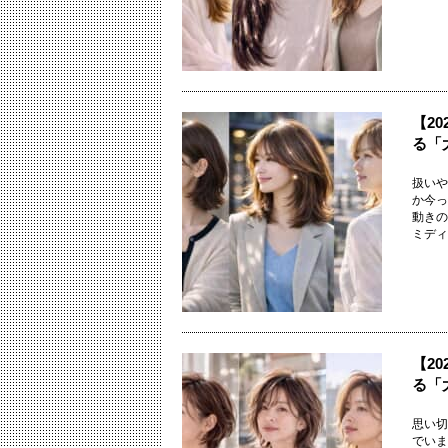
【2
る「
扱いや
か今っ
動きの
ミディア
【2
る「
思い切
でいま