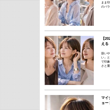
まま印
のバラン
【2
える
扱いや
い」と
で印象
さと重さ
マイ
ョー