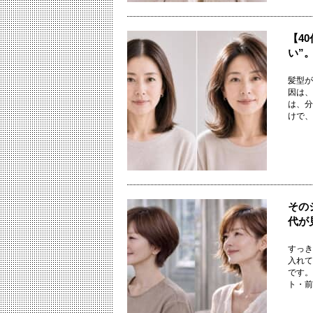
【4
い”
髪型が
因は、
は、分
けで、印
その
代が
すっき
入れて
です。
ト・前髪