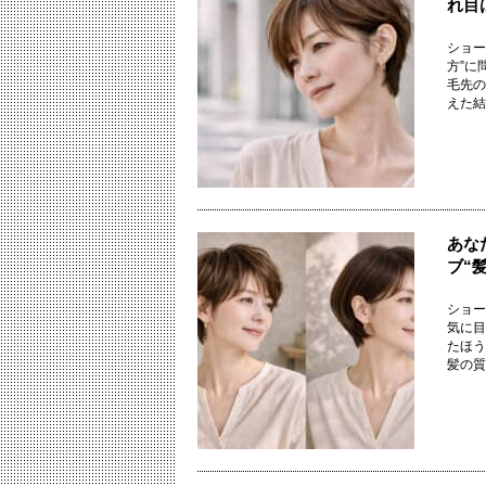
れ目
ショー
方”に
毛先の
えた結果
あな
ブ“
ショー
気に目
たほう
髪の質感