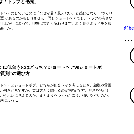
は「トップと毛先」
トヘアにしているのに「なぜか若く見えない」と感じるなら、“つくり
問題があるのかもしれません。同じショートヘアでも、トップの高さや
仕上がりによって、印象は大きく変わります。若く見せようと手を加
@be
、か ...
たに似合うのはどっち？ショートヘアvsショートボ
髪質別”の選び方
トヘアとショートボブ。どちらが似合うかを考えるとき、顔型や雰囲
が向きがちですが、実は大きく関わるのが“髪質”です。軽さを活かし
がきれいに見えるのか、まとまりをつくったほうが扱いやすいのか。
によっ ...