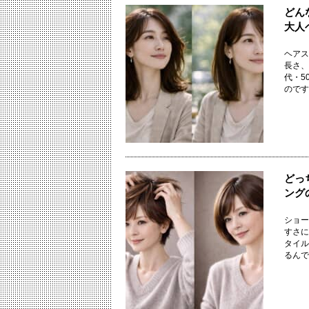
どん
大人
ヘアス
長さ、
代・5
のです。
どっ
ング
ショー
すさに
タイル
るんです